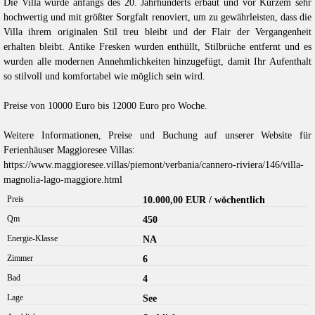
Die Villa wurde anfangs des 20. Jahrhunderts erbaut und vor Kurzem sehr
hochwertig und mit größter Sorgfalt renoviert, um zu gewährleisten, dass die
Villa ihrem originalen Stil treu bleibt und der Flair der Vergangenheit
erhalten bleibt. Antike Fresken wurden enthüllt, Stilbrüche entfernt und es
wurden alle modernen Annehmlichkeiten hinzugefügt, damit Ihr Aufenthalt
so stilvoll und komfortabel wie möglich sein wird.
Preise von 10000 Euro bis 12000 Euro pro Woche.
Weitere Informationen, Preise und Buchung auf unserer Website für
Ferienhäuser Maggioresee Villas:
https://www.maggioresee.villas/piemont/verbania/cannero-riviera/146/villa-
magnolia-lago-maggiore.html
Preis
10.000,00 EUR / wöchentlich
Qm
450
Energie-Klasse
NA
Zimmer
6
Bad
4
Lage
See