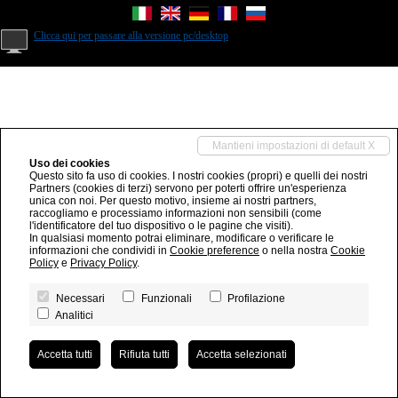
Clicca qui per passare alla versione pc/desktop
Mantieni impostazioni di default X
Uso dei cookies
Questo sito fa uso di cookies. I nostri cookies (propri) e quelli dei nostri
Partners (cookies di terzi) servono per poterti offrire un'esperienza
unica con noi. Per questo motivo, insieme ai nostri partners,
raccogliamo e processiamo informazioni non sensibili (come
l'identificatore del tuo dispositivo o le pagine che visiti).
In qualsiasi momento potrai eliminare, modificare o verificare le
informazioni che condividi in
Cookie preference
o nella nostra
Cookie
Policy
e
Privacy Policy
.
Necessari
Funzionali
Profilazione
Analitici
Accetta tutti
Rifiuta tutti
Accetta selezionati