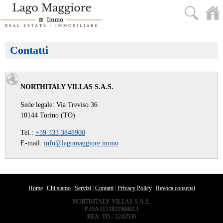
Contatti
NORTHITALY VILLAS S.A.S.
Sede legale: Via Treviso 36
10144 Torino (TO)
Tel.:
+39 333 3848900
E-mail:
info@lagomaggiore.immo
Home
|
Chi siamo
|
Servizi
|
Contatti
|
Privacy Policy
|
Revoca consensi
NORTHITALY VILLAS S.A.S.
P.IVA IT11821900013
REA: TO - 1243530